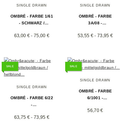
SINGLE DRAWN
SINGLE DRAWN
OMBRÉ - FARBE 1/61
OMBRÉ - FARBE
- SCHWARZ /
3A/08 -
SILBERGRAU GLATT
ASCHSAMTBRAUN /
63,00 € -
75,00 €
53,55 € -
73,95 €
25 EXTENSIONS
ASCHBLOND GLATT
25 EXTENSIONS
SALE
SALE
SINGLE DRAWN
SINGLE DRAWN
OMBRÉ - FARBE
OMBRÉ - FARBE 6/22
6/1001 -
-
MITTELGOLDBRAUN /
56,70 €
MITTELGOLDBRAUN /
WEISSBLOND GLATT
63,75 € -
73,95 €
HELLBLOND GLATT
25 EXTENSIONS
25 EXTENSIONS