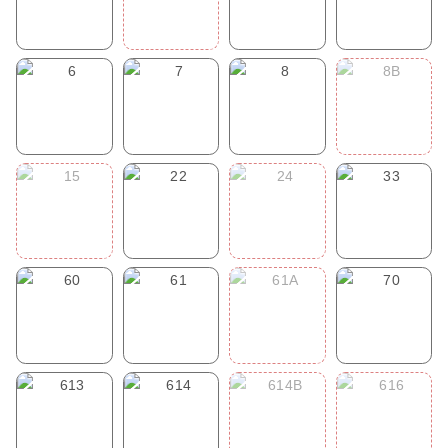
3
3A
4
5
3
3A
4
5
6
7
8
8B
6
7
8
8B
15
22
24
33
15
22
24
33
60
61
61A
70
60
61
61A
70
613
614
614B
616