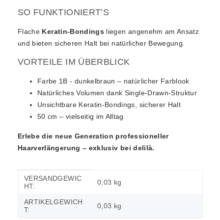
SO FUNKTIONIERT’S
Flache
Keratin-Bondings
liegen angenehm am Ansatz
und bieten sicheren Halt bei natürlicher Bewegung.
VORTEILE IM ÜBERBLICK
Farbe 1B - dunkelbraun – natürlicher Farblook
Natürliches Volumen dank Single-Drawn-Struktur
Unsichtbare Keratin-Bondings, sicherer Halt
50 cm – vielseitig im Alltag
Erlebe die neue Generation professioneller
Haarverlängerung – exklusiv bei delilà.
VERSANDGEWIC
Produkteigenschaft
Wert
0,03 kg
HT:
ARTIKELGEWICH
0,03
kg
T: